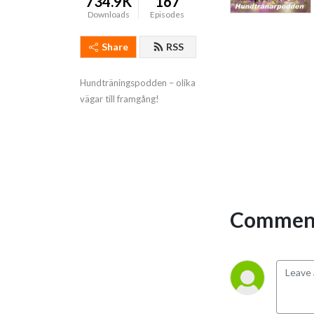
734.9K
167
Downloads
Episodes
Share
RSS
Hundträningspodden – olika 
vägar till framgång!
Comment