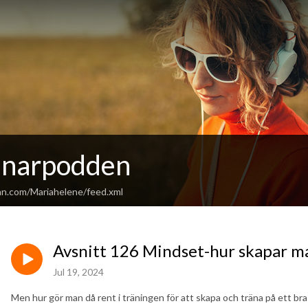
änarpodden
an.com/Mariahelene/feed.xml
Avsnitt 126 Mindset-hur skapar ma
Jul 19, 2024
Men hur gör man då rent i träningen för att skapa och träna på ett b